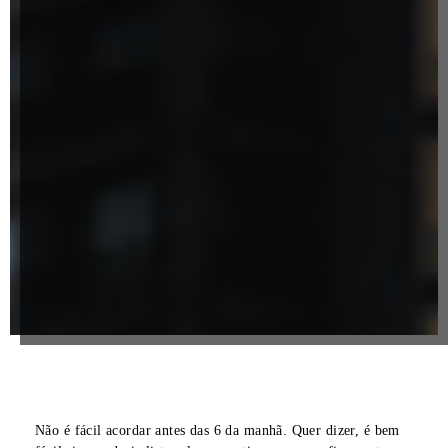
Não é fácil acordar antes das 6 da manhã. Quer dizer, é bem